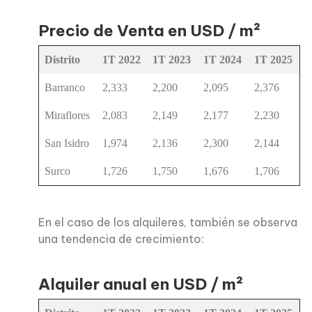
Precio de Venta en USD / m²
Distrito
1T 2022
1T 2023
1T 2024
1T 2025
Barranco
2,333
2,200
2,095
2,376
Miraflores
2,083
2,149
2,177
2,230
San Isidro
1,974
2,136
2,300
2,144
Surco
1,726
1,750
1,676
1,706
En el caso de los alquileres, también se observa
una tendencia de crecimiento:
Alquiler anual en USD / m²