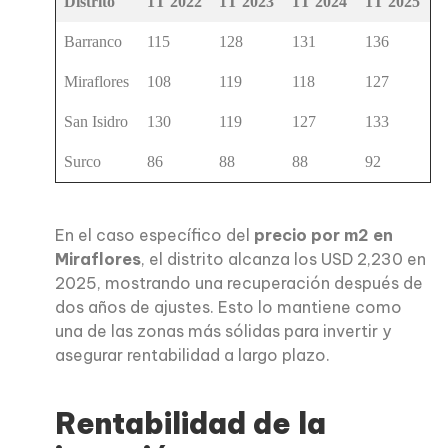
Distrito
1T 2022
1T 2023
1T 2024
1T 2025
Barranco
115
128
131
136
Miraflores
108
119
118
127
San Isidro
130
119
127
133
Surco
86
88
88
92
En el caso específico del
precio por m2 en
Miraflores
, el distrito alcanza los USD 2,230 en
2025, mostrando una recuperación después de
dos años de ajustes. Esto lo mantiene como
una de las zonas más sólidas para invertir y
asegurar rentabilidad a largo plazo.
Rentabilidad de la