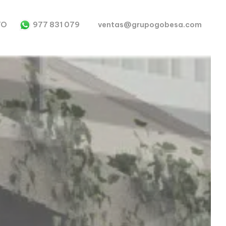
TO
977 831 079
ventas@grupogobesa.com