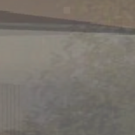
Vive en equilibrio,
vive en Miraflores.
CA. LAS ACACIAS 263,
MIRAFLORES.
CONOCE MÁS