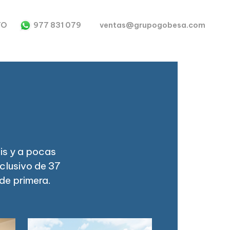
TO
977 831 079
ventas@grupogobesa.com
is y a pocas
xclusivo de 37
e primera.