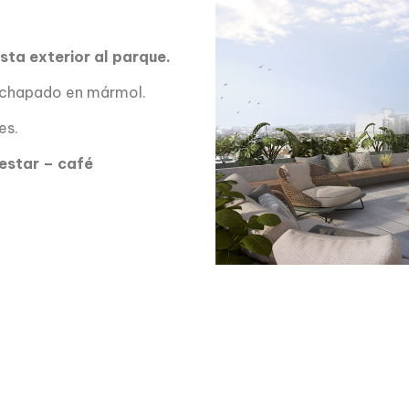
ista exterior al parque.
nchapado en mármol.
es.
 estar – café