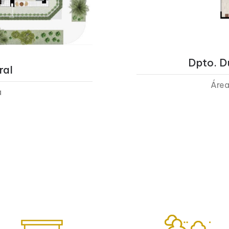
Dpto. Dú
ral
Área
a